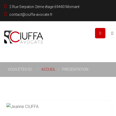
2 Rue Serpaton 2ème étage 69440 Mornant
contact@ciuffa-avocate.fr
Rechercher
VOUS ÊTES ICI :
ACCUEIL
PRÉSENTATION