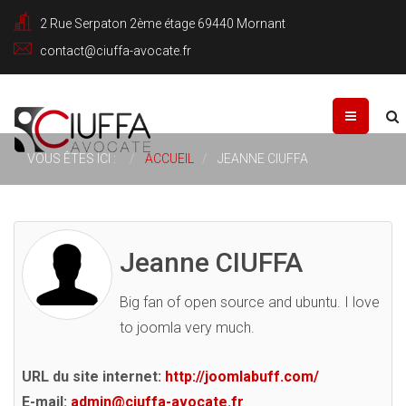
2 Rue Serpaton 2ème étage 69440 Mornant
contact@ciuffa-avocate.fr
Rechercher
VOUS ÊTES ICI :
ACCUEIL
JEANNE CIUFFA
Jeanne CIUFFA
Big fan of open source and ubuntu. I love
to joomla very much.
URL du site internet:
http://joomlabuff.com/
E-mail:
admin@ciuffa-avocate.fr